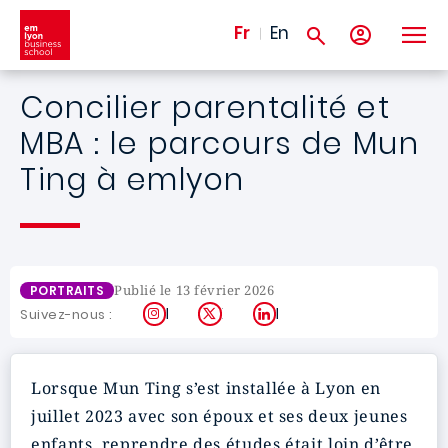
Aller au contenu principal
Fr
En
Concilier parentalité et
MBA : le parcours de Mun
Ting à emlyon
Publié le 13 février 2026
PORTRAITS
Instagram
X
LinkedIn
Suivez-nous :
Lorsque Mun Ting s’est installée à Lyon en
juillet 2023 avec son époux et ses deux jeunes
enfants, reprendre des études était loin d’être