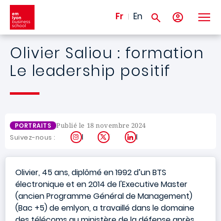
Aller au contenu principal
Fr
En
Olivier Saliou : formation
Le leadership positif
Publié le 18 novembre 2024
PORTRAITS
Instagram
X
LinkedIn
Suivez-nous :
Olivier, 45 ans, diplômé en 1992 d’un BTS
électronique et en 2014 de l'Executive Master
(ancien Programme Général de Management)
(Bac +5) de emlyon, a travaillé dans le domaine
des télécoms au ministère de la défense après