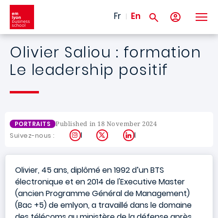
Skip to main content
Fr
En
Olivier Saliou : formation
Le leadership positif
Published in 18 November 2024
PORTRAITS
Instagram
X
LinkedIn
Suivez-nous :
Olivier, 45 ans, diplômé en 1992 d’un BTS
électronique et en 2014 de l'Executive Master
(ancien Programme Général de Management)
(Bac +5) de emlyon, a travaillé dans le domaine
des télécoms au ministère de la défense après