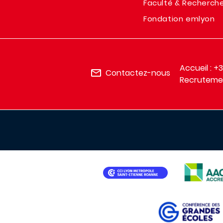
Faculté & Recherch
Fondation emlyon
Accueil : +
Contactez-nous
Recrutemen
IMAGE
IMAGE
IMAGE