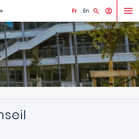
MENU
Fr
En
te
nseil