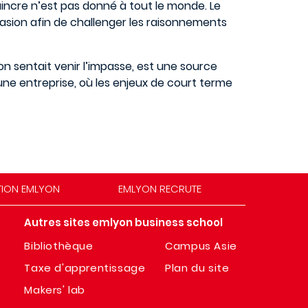
aincre n’est pas donné à tout le monde. Le
asion afin de challenger les raisonnements
on sentait venir l’impasse, est une source
ne entreprise, où les enjeux de court terme
TION EMLYON
EMLYON RECRUTE
Autres sites emlyon business school
Bibliothèque
Campus Asie
Taxe d'apprentissage
Plan du site
Makers' lab