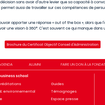
 décision sans avoir d’autre levier que sa capacité à conv
l permet aussi de travailler sur ces compétences de persu
uvoir apporter une réponse « out of the box », alors que l'
oir une vision à 360°. C’est souvent ce qui manque dans u
Brochure du Certificat Objectif Conseil d'Administration
AGENDA
ALUMNI
FAIRE UN DON À LA FONDA
business school
réditations
Guides
& environnemental
Témoignages
te
Espace presse