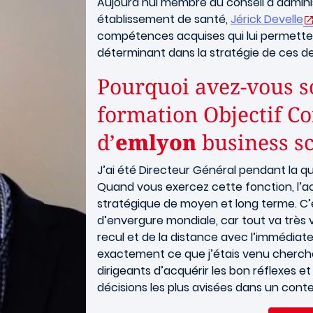
Aujourd’hui membre du conseil d’admini
établissement de santé,
Jérick Develle
compétences acquises qui lui permettent
déterminant dans la stratégie de ces deu
Pourquoi avez-vous so
formation Objectif Co
d’
emlyon
business s
J’ai été Directeur Général pendant la qu
Quand vous exercez cette fonction, l’act
stratégique de moyen et long terme. C’es
d’envergure mondiale, car tout va très vi
recul et de la distance avec l’immédiate
exactement ce que j’étais venu cherch
dirigeants d’acquérir les bon réflexes 
décisions les plus avisées dans un cont