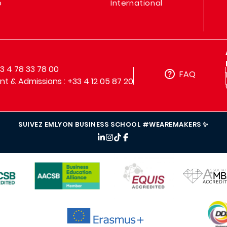
e
International
33 4 78 33 78 00
FAQ
t & Admissions : +33 4 12 05 87 20
SUIVEZ EMLYON BUSINESS SCHOOL #WEAREMAKERS ✨
IMAGE
IMAGE
IMAGE
IMAG
IMAGE