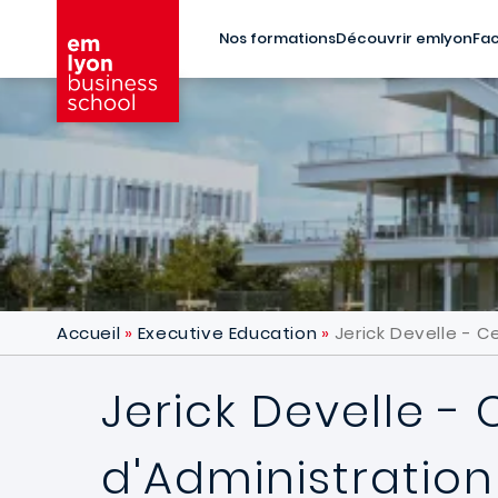
Aller au contenu principal
Nos formations
Découvrir emlyon
Fac
Accueil
Executive Education
Jerick Develle - C
Jerick Develle - 
d'Administration