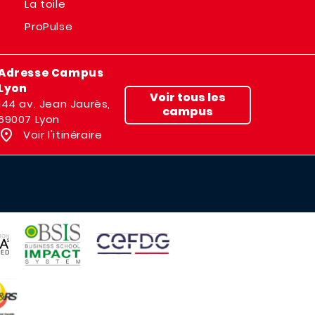
La toile
ProPulse
Adresse Campus
Lyon
Voir tous les
144 av. Jean Jaurès,
campus
69007 Lyon
Voir l'itinéraire
IMAGE
IMAGE
E