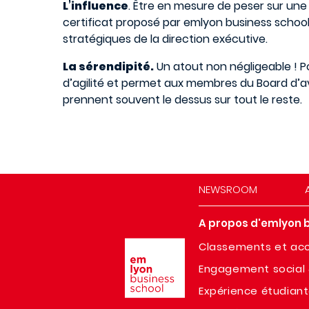
L’influence
. Être en mesure de peser sur une
certificat proposé par emlyon business schoo
stratégiques de la direction exécutive.
La sérendipité.
Un atout non négligeable ! Po
d’agilité et permet aux membres du Board d’av
prennent souvent le dessus sur tout le reste.
NEWSROOM
A propos d'emlyon 
Image
Classements et acc
Engagement social 
Expérience étudian