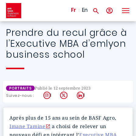
Aller au contenu principal
Fr
En
Prendre du recul grâce à
l’Executive MBA d’emlyon
business school
Publié le 12 septembre 2023
PORTRAITS
Instagram
X
LinkedIn
Suivez-nous :
Après plus de 15 ans au sein de BASF Agro,
Imane Tamine
a choisi de relever un
nouveau défi en intégrant l’
Executive MBA