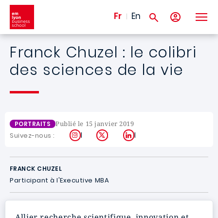
Aller au contenu principal
Fr
En
Franck Chuzel : le colibri
des sciences de la vie
Publié le 15 janvier 2019
PORTRAITS
Instagram
X
LinkedIn
Suivez-nous :
FRANCK CHUZEL
Participant à l'Executive MBA
Allier recherche scientifique, innovation et