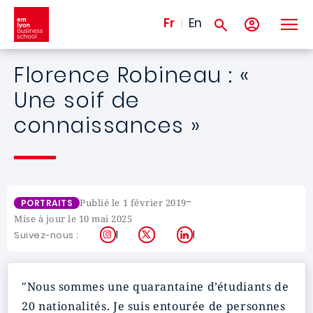
Aller au contenu principal
Fr
En
Florence Robineau : «
Une soif de
connaissances »
-
Publié le 1 février 2019
PORTRAITS
Mise à jour le 10 mai 2025
Instagram
X
LinkedIn
Suivez-nous :
"Nous sommes une quarantaine d’étudiants de
20 nationalités. Je suis entourée de personnes