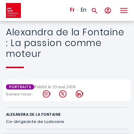
Aller au contenu principal
Fr
En
Alexandra de la Fontaine
: La passion comme
moteur
Publié le 23 mai 2018
PORTRAITS
Instagram
X
LinkedIn
Suivez-nous :
ALEXANDRA DE LA FONTAINE
Co-dirigeante de Ludocare