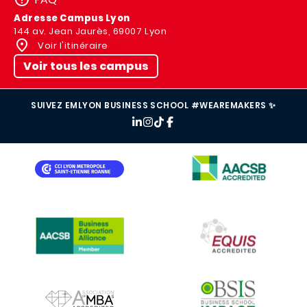
Adresse Campus Lyon
144 av. Jean Jaurès, 69007 Lyon
Voir l'itinéraire
Voir tous les campus
SUIVEZ EMLYON BUSINESS SCHOOL #WEAREMAKERS ✨
IMAGE
IMAGE
IMAGE
IMAGE
IMAGE
IMAGE