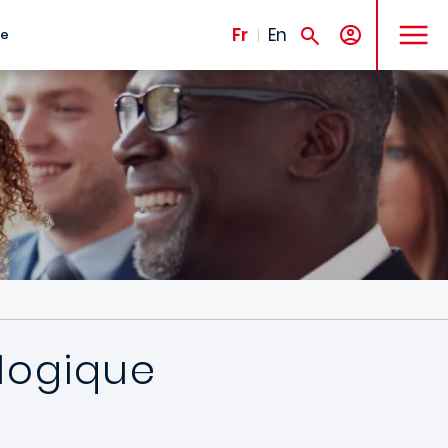
MENU
Fr
En
te
ologique