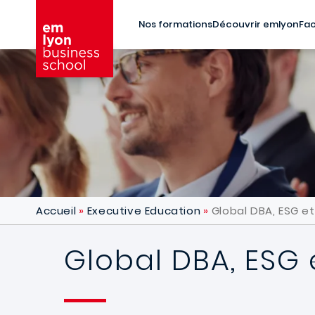
Aller au contenu principal
Nos formations
Découvrir emlyon
Fac
Accueil
Executive Education
Global DBA, ESG e
Global DBA, ESG