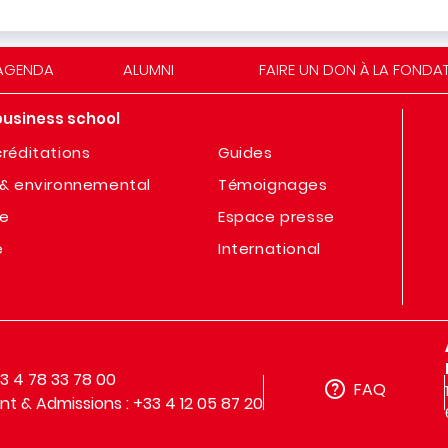
AGENDA
ALUMNI
FAIRE UN DON À LA FONDA
business school
réditations
Guides
& environnemental
Témoignages
te
Espace presse
e
International
33 4 78 33 78 00
FAQ
t & Admissions : +33 4 12 05 87 20