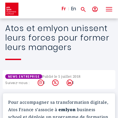
Aller au contenu principal
Fr
En
Atos et emlyon unissent
leurs forces pour former
leurs managers
Publié le 5 juillet 2018
NEWS ENTREPRISE
Instagram
X
LinkedIn
Suivez-nous :
Pour accompagner sa transformation digitale,
Atos France s’associe à
emlyon
business
school et déploie un programme de formation