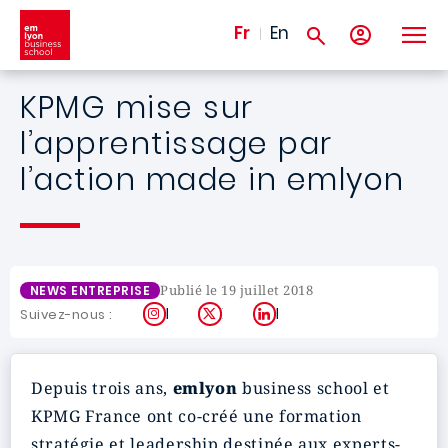
Aller au contenu principal
Fr
En
KPMG mise sur
l’apprentissage par
l’action made in emlyon
Publié le 19 juillet 2018
NEWS ENTREPRISE
Instagram
X
LinkedIn
Suivez-nous :
Depuis trois ans,
emlyon
business school et
KPMG France ont co-créé une formation
stratégie et leadership destinée aux experts-