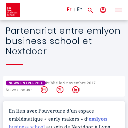
Aller au contenu principal
Fr
En
Partenariat entre emlyon
business school et
Nextdoor
Publié le 9 novembre 2017
NEWS ENTREPRISE
Instagram
X
LinkedIn
Suivez-nous :
En lien avec l’ouverture d’un espace
emblématique « early makers » d’
emlyon
business school
au sein de Nextdoor à Lyon