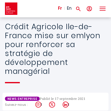
Aller au contenu principal
Fr
En
Crédit Agricole Ile-de-
France mise sur emlyon
pour renforcer sa
stratégie de
développement
managérial
Publié le 17 septembre 2021
NEWS ENTREPRISE
Instagram
X
LinkedIn
Suivez-nous :