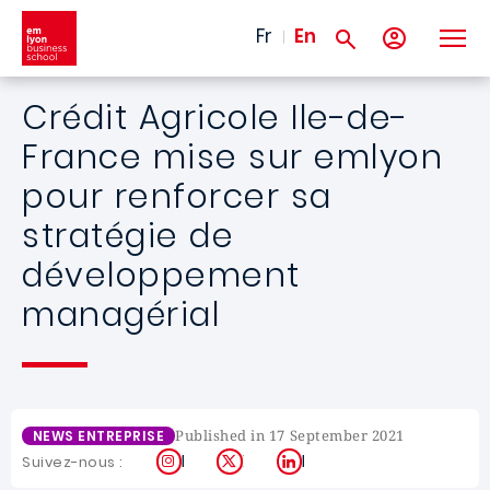
Skip to main content
Fr
En
Crédit Agricole Ile-de-
France mise sur emlyon
pour renforcer sa
stratégie de
développement
managérial
Published in 17 September 2021
NEWS ENTREPRISE
Instagram
X
LinkedIn
Suivez-nous :