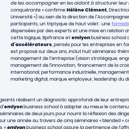
de les accompagner en les aidant à structurer leur e
conquérante »
confirme
Hélène Clément
, Directr
Université ») au sein de la direction de l’Accompagne
participants, un triptyque de haut volet : une
formati
dispensées par des experts et une mise en relation 
cette logique, Bpifrance et
emlyon
business school
d’accélérateurs
, pensés pour les entreprises en f
est proposé sur deux ans, inclut huit séminaires thé
management de l’entreprise (vision stratégique, eng
management de l’innovation, financement de la cr
international, performance industrielle, managemen
marketing digital, marque employeur, leadership du di
irigeants réalisent un diagnostic approfondi de leur entre
d’
emlyon
business school à adapter au mieux le contenu 
éminaires de deux jours pour nourrir la réflexion des dirig
sur une année au travers de cinq séminaires « blended » c
e. «
emlyon
business school assure la pertinence de l’offr