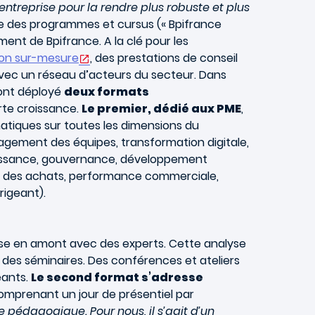
ntreprise pour la rendre plus robuste et plus
ice des programmes et cursus (« Bpifrance
ment de Bpifrance. A la clé pour les
on sur-mesure
, des prestations de conseil
avec un réseau d’acteurs du secteur. Dans
 ont déployé
deux formats
orte croissance.
Le premier, dédié aux PME
,
matiques sur toutes les dimensions du
agement des équipes, transformation digitale,
oissance, gouvernance, développement
t des achats, performance commerciale,
rigeant).
prise en amont avec des experts. Cette analyse
des séminaires. Des conférences et ateliers
eants.
Le second format s’adresse
omprenant un jour de présentiel par
e pédagogique. Pour nous, il s’agit d’un