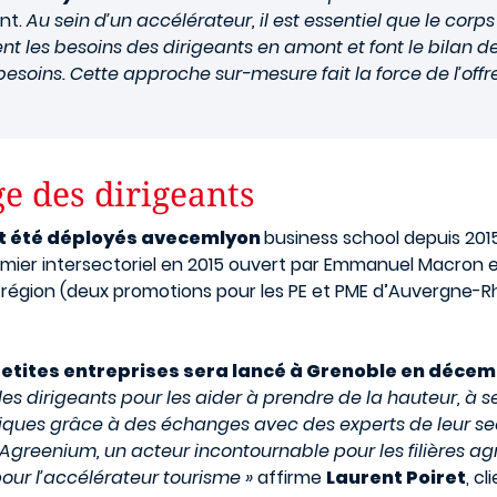
nt.
Au sein d’un accélérateur, il est essentiel que le corp
nt les besoins des dirigeants en amont et font le bilan d
esoins. Cette approche sur-mesure fait la force de l’offre
e des dirigeants
nt été déployés avecemlyon
business school depuis 201
remier intersectoriel en 2015 ouvert par Emmanuel Macron 
par région (deux promotions pour les PE et PME d’Auvergne-
petites entreprises sera lancé à Grenoble en déce
 les dirigeants pour les aider à prendre de la hauteur, à 
giques grâce à des échanges avec des experts de leur s
c Agreenium, un acteur incontournable pour les filières a
pour l’accélérateur tourisme »
affirme
Laurent Poiret
, c