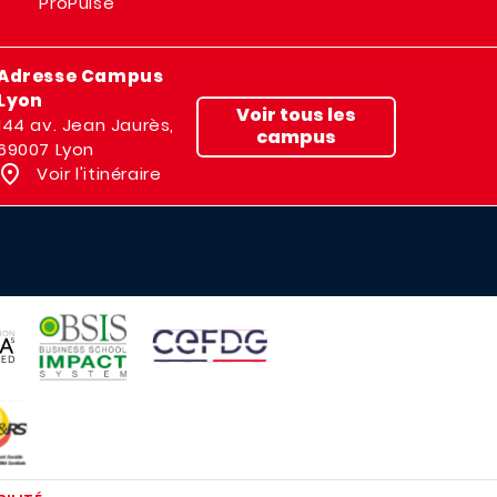
ProPulse
Adresse Campus
Lyon
Voir tous les
144 av. Jean Jaurès,
campus
69007 Lyon
Voir l'itinéraire
IMAGE
IMAGE
E