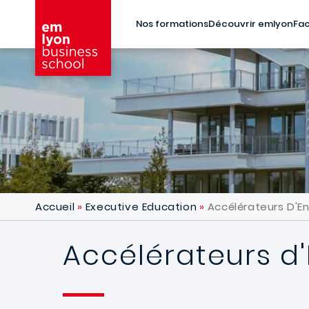
Aller au contenu principal
Nos formations
Découvrir emlyon
Fac
Accueil
Executive Education
Accélérateurs D'En
Accélérateurs d'