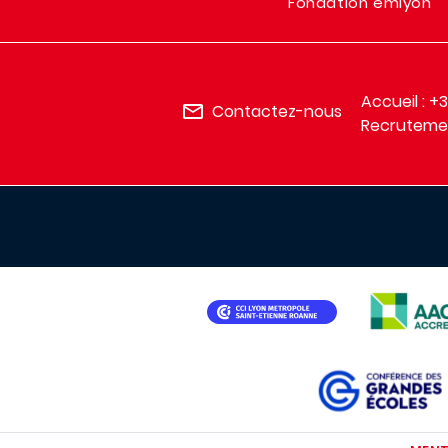
Fondation emlyon
Accueil : +
Contactez-nous
Recrutemen
IMAGE
IMAGE
IMAGE