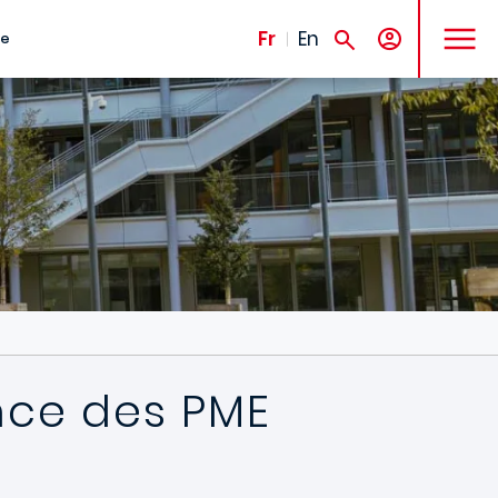
MENU
Fr
En
te
ance des PME