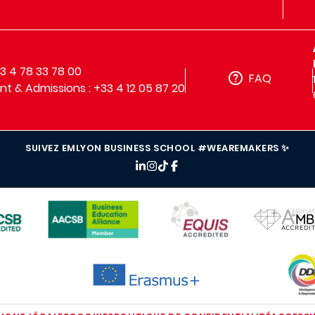
33 4 78 33 78 00
FAQ
t & Admissions : +33 4 12 05 87 20
SUIVEZ EMLYON BUSINESS SCHOOL #WEAREMAKERS ✨
IMAGE
IMAGE
IMAGE
IMAG
IMAGE