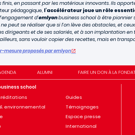
 finis, en passant par les matériaux innovants. Ils appor
ecteur pédagogique,
l’accélérateur joue un rôle essenti
 l’engagement d’
emlyon
business school à être pionnier s
ne peut se réaliser que si l’on lève des obstacles, et ce
ses dirigeants et de ses salariés, et à son implantation en
it ailleurs, sans vouloir copier des recettes, mais en trans
n sur-mesure proposés par emlyon
AGENDA
ALUMNI
FAIRE UN DON À LA FONDA
business school
réditations
Guides
& environnemental
Témoignages
te
Espace presse
e
International