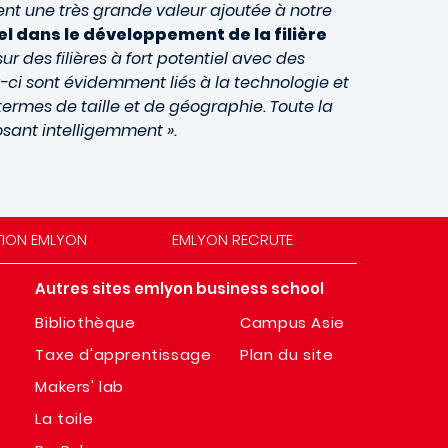
tent une très grande valeur ajoutée à notre
el dans le développement de la filière
ur des filières à fort potentiel avec des
ux-ci sont évidemment liés à la technologie et
 termes de taille et de géographie. Toute la
posant intelligemment ».
TION EMLYON
EMLYON RECRUTE
Autres sites emlyon business school
Bibliothèque
Campus Asie
Taxe d'apprentissage
Plan du site
Makers' lab
La toile