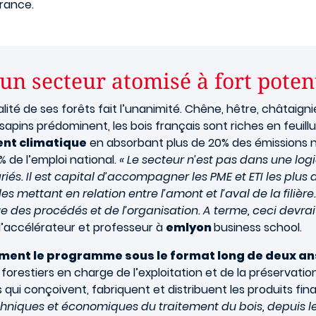
france.
: un secteur atomisé à fort poten
qualité de ses forêts fait l’unanimité. Chêne, hêtre, châtaig
 sapins prédominent, les bois français sont riches en feuill
ent climatique
en absorbant plus de 20% des émissions n
7% de l’emploi national.
« Le secteur n’est pas dans une log
és. Il est capital d’accompagner les PME et ETI les plus
es mettant en relation entre l’amont et l’aval de la filière
 des procédés et de l’organisation. A terme, ceci devrait
l’accélérateur et professeur à
emlyon
business school.
ement le programme sous le format long de deux an
s forestiers en charge de l’exploitation et de la préservatio
s qui conçoivent, fabriquent et distribuent les produits fin
chniques et économiques du traitement du bois, depuis 