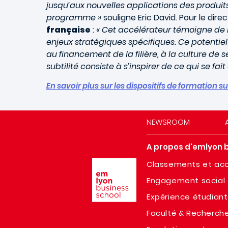
jusqu’aux nouvelles applications des produits
programme »
souligne Eric David. Pour le dir
française
:
« Cet accélérateur témoigne de
enjeux stratégiques spécifiques. Ce potentiel 
au financement de la filière, à la culture de 
subtilité consiste à s’inspirer de ce qui se fa
En savoir plus sur les dispositifs de formatio
NEWSROOM
A propos d'emlyon 
Image
Classements et acc
Engagement social 
Expérience étudian
Faculté & Recherch