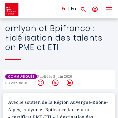
Aller au contenu principal
Fr
En
emlyon et Bpifrance :
Fidélisation des talents
en PME et ETI
Publié le 5 juin 2020
COMMUNIQUÉS
Instagram
X
LinkedIn
Suivez-nous :
Avec le soutien de la Région Auvergne-Rhône-
Alpes, emlyon et Bpifrance lancent un
« certificat PME-ETI » à destination des