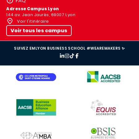
FAQ
Adresse Campus Lyon
144 av. Jean Jaurès, 69007 Lyon
Voir l'itinéraire
Voir tous les campus
SUIVEZ EMLYON BUSINESS SCHOOL #WEAREMAKERS ✨
IMAGE
IMAGE
IMAGE
IMAGE
IMAGE
IMAGE