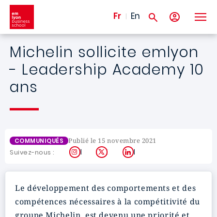
Aller au contenu principal
Fr
En
Michelin sollicite emlyon
- Leadership Academy 10
ans
Publié le 15 novembre 2021
COMMUNIQUÉS
Instagram
X
LinkedIn
Suivez-nous :
Le développement des comportements et des
compétences nécessaires à la compétitivité du
groupe Michelin, est devenu une priorité et