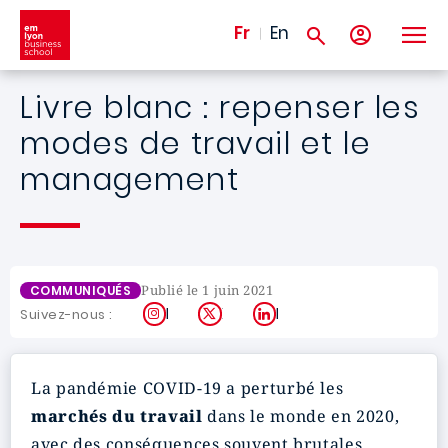
Aller au contenu principal
Fr
En
Livre blanc : repenser les
modes de travail et le
management
Publié le 1 juin 2021
COMMUNIQUÉS
Instagram
X
LinkedIn
Suivez-nous :
La pandémie COVID-19 a perturbé les
marchés du travail
dans le monde en 2020,
avec des conséquences souvent brutales