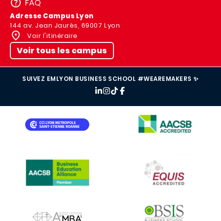
FAQ
Adresse Campus Lyon
144 av. Jean Jaurès, 69007 Lyon
Voir l'itinéraire
Voir tous les campus
SUIVEZ EMLYON BUSINESS SCHOOL #WEAREMAKERS ✨
IMAGE
IMAGE
IMAGE
IMAGE
IMAGE
IMAGE