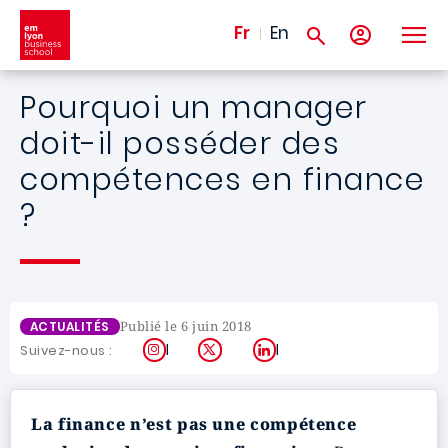
Aller au contenu principal
Fr
En
Pourquoi un manager
doit-il posséder des
compétences en finance
?
Publié le 6 juin 2018
ACTUALITÉS
Instagram
X
LinkedIn
Suivez-nous :
La finance n’est pas une compétence