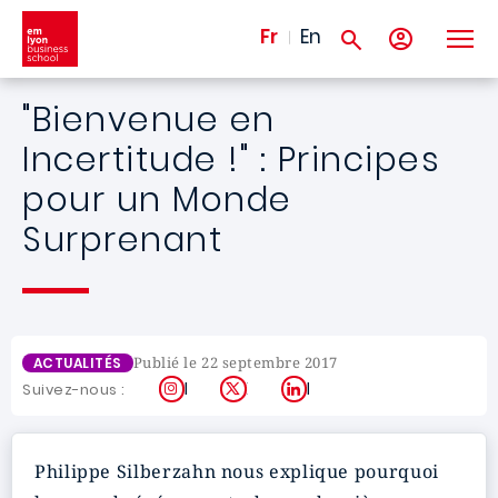
Aller au contenu principal
Fr
En
"Bienvenue en
Incertitude !" : Principes
pour un Monde
Surprenant
Publié le 22 septembre 2017
ACTUALITÉS
Instagram
X
LinkedIn
Suivez-nous :
Philippe Silberzahn nous explique pourquoi