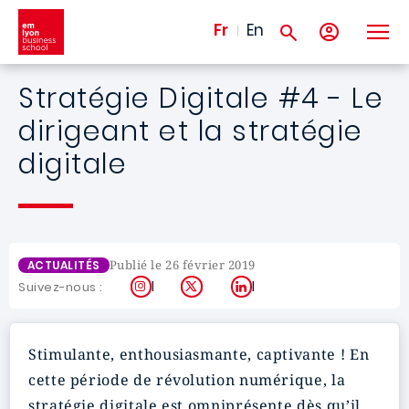
Aller au contenu principal
Fr
En
Stratégie Digitale #4 - Le
dirigeant et la stratégie
digitale
Publié le 26 février 2019
ACTUALITÉS
Instagram
X
LinkedIn
Suivez-nous :
Stimulante, enthousiasmante, captivante ! En
cette période de révolution numérique, la
stratégie digitale est omniprésente dès qu’il