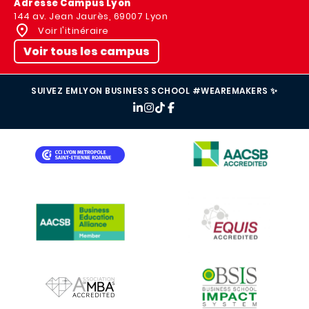
Adresse Campus Lyon
144 av. Jean Jaurès, 69007 Lyon
Voir l'itinéraire
Voir tous les campus
SUIVEZ EMLYON BUSINESS SCHOOL #WEAREMAKERS ✨
IMAGE
IMAGE
IMAGE
IMAGE
IMAGE
IMAGE