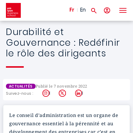
Aller au contenu principal
Fr
En
Durabilité et
Gouvernance : Redéfinir
le rôle des dirigeants
Publié le 7 novembre 2022
ACTUALITÉS
Instagram
X
LinkedIn
Suivez-nous :
Le conseil d’administration est un organe de
gouvernance essentiel à la pérennité et au
développement des entreprises car c’est en