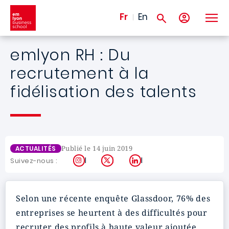
Aller au contenu principal
Fr
En
emlyon RH : Du
recrutement à la
fidélisation des talents
Publié le 14 juin 2019
ACTUALITÉS
Instagram
X
LinkedIn
Suivez-nous :
Selon une récente enquête Glassdoor, 76% des
entreprises se heurtent à des difficultés pour
recruter des profils à haute valeur ajoutée.