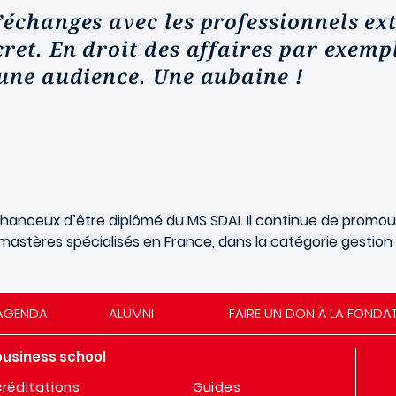
échanges avec les professionnels ext
cret. En droit des affaires par exem
 une audience. Une aubaine !
anceux d’être diplômé du MS SDAI. Il continue de promouvoi
mastères spécialisés en France, dans la catégorie gestion 
AGENDA
ALUMNI
FAIRE UN DON À LA FONDA
business school
réditations
Guides