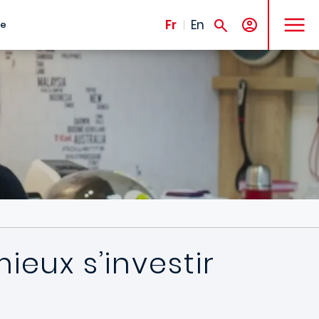
MENU
Fr
En
te
ieux s’investir