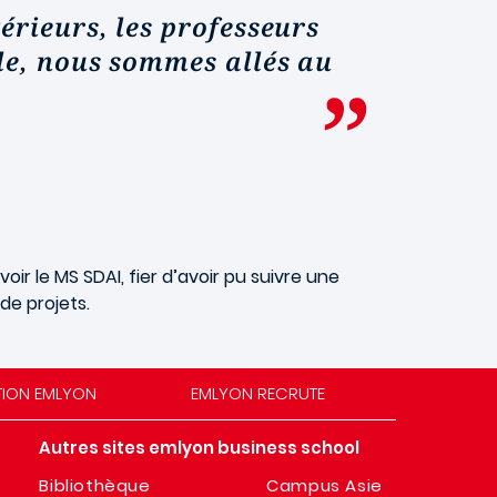
érieurs, les professeurs
ple, nous sommes allés au
r le MS SDAI, fier d’avoir pu suivre une
de projets.
TION EMLYON
EMLYON RECRUTE
Autres sites emlyon business school
Bibliothèque
Campus Asie