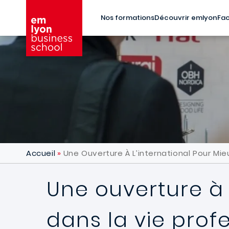
Aller au contenu principal
Nos formations
Découvrir emlyon
Fac
Accueil
Une Ouverture À L’international Pour Mieu
Une ouverture à l
dans la vie prof