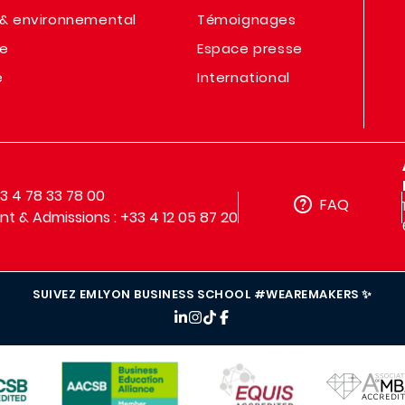
& environnemental
Témoignages
te
Espace presse
e
International
33 4 78 33 78 00
FAQ
t & Admissions : +33 4 12 05 87 20
SUIVEZ EMLYON BUSINESS SCHOOL #WEAREMAKERS ✨
IMAGE
IMAGE
IMAGE