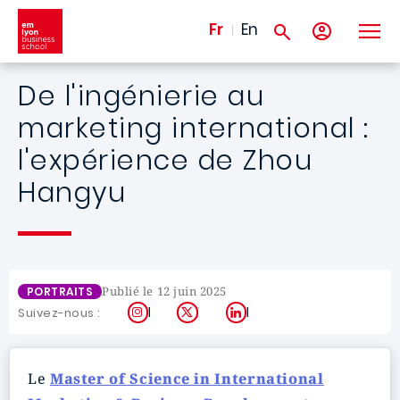
Aller au contenu principal
Fr
En
De l'ingénierie au
marketing international :
l'expérience de Zhou
Hangyu
Publié le 12 juin 2025
PORTRAITS
Instagram
X
LinkedIn
Suivez-nous :
Le
Master of Science in International