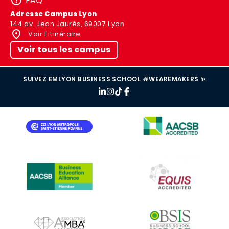
FAQ
Adresse Campus Lyon
144 av. Jean Jaurès, 69007 Lyon
Voir l'itinéraire
Voir tous les campus
SUIVEZ EMLYON BUSINESS SCHOOL #WEAREMAKERS ✨
IMAGE
IMAGE
IMAGE
IMAGE
IMAGE
IMAGE