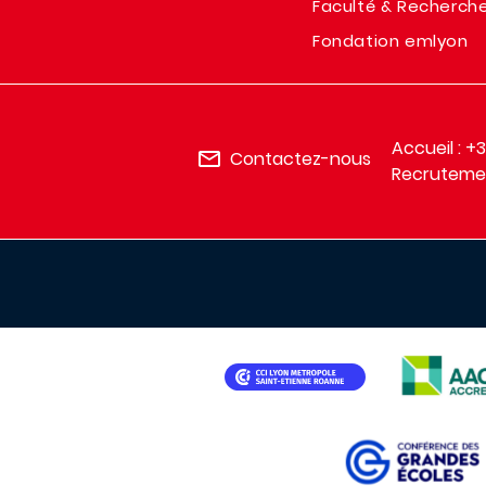
Faculté & Recherch
Fondation emlyon
Accueil : +
Contactez-nous
Recrutemen
IMAGE
IMAGE
IMAGE