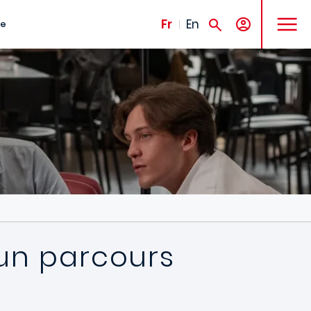
MENU
Fr
En
te
e un parcours