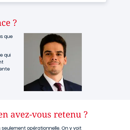
nce ?
as que
ce qui
nt
vente
’en avez-vous retenu ?
s seulement opérationnelle. On y voit