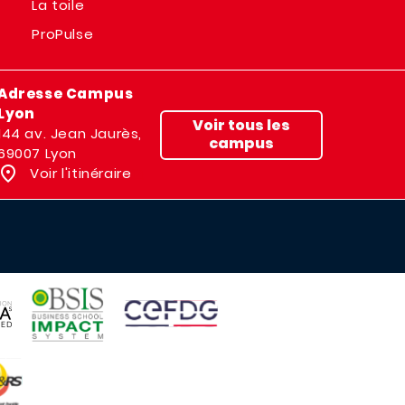
La toile
ProPulse
Adresse Campus
Lyon
Voir tous les
144 av. Jean Jaurès,
campus
69007 Lyon
Voir l'itinéraire
IMAGE
IMAGE
E