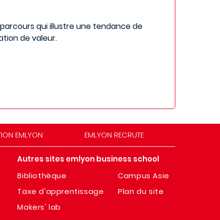
n parcours qui illustre une tendance de
ation de valeur.
TION EMLYON
EMLYON RECRUTE
Autres sites emlyon business school
Bibliothèque
Campus Asie
Taxe d'apprentissage
Plan du site
Makers' lab