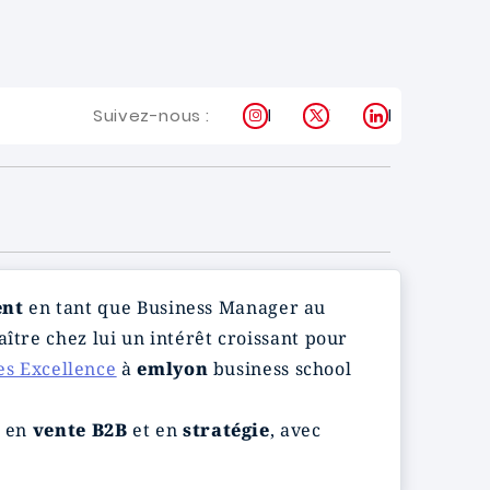
Instagram
X
LinkedIn
Suivez-nous :
ent
en tant que Business Manager au
ître chez lui un intérêt croissant pour
es Excellence
à
emlyon
business school
e en
vente B2B
et en
stratégie
, avec