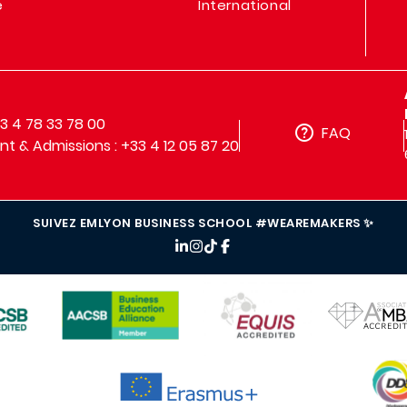
e
International
33 4 78 33 78 00
FAQ
t & Admissions : +33 4 12 05 87 20
SUIVEZ EMLYON BUSINESS SCHOOL #WEAREMAKERS ✨
IMAGE
IMAGE
IMAGE
IMAG
IMAGE