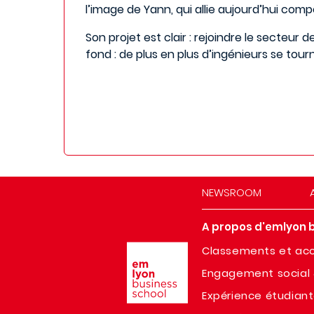
l’image de Yann, qui allie aujourd’hui com
Son projet est clair : rejoindre le secteu
fond : de plus en plus d’ingénieurs se tour
NEWSROOM
A propos d'emlyon 
Image
Classements et acc
Engagement social 
Expérience étudian