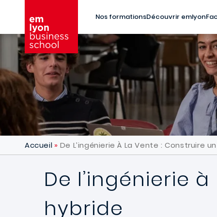
Aller au contenu principal
Nos formations
Découvrir emlyon
Fac
Accueil
De L’ingénierie À La Vente : Construire u
De l’ingénierie à
hybride