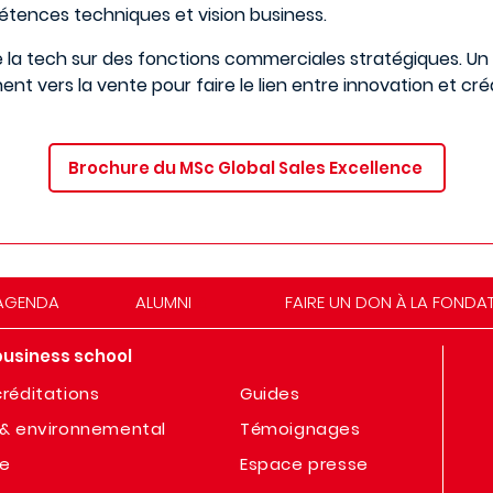
pétences techniques et vision business.
r de la tech sur des fonctions commerciales stratégiques. U
nent vers la vente pour faire le lien entre innovation et cré
Brochure du MSc Global Sales Excellence
AGENDA
ALUMNI
FAIRE UN DON À LA FONDA
business school
réditations
Guides
& environnemental
Témoignages
te
Espace presse