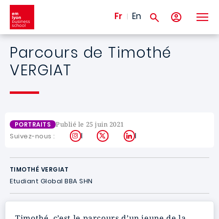
Aller au contenu principal
Fr
En
Parcours de Timothé
VERGIAT
Publié le 25 juin 2021
PORTRAITS
Instagram
X
LinkedIn
Suivez-nous :
TIMOTHÉ VERGIAT
Etudiant Global BBA SHN
Timothé, c’est le parcours d’un jeune de la