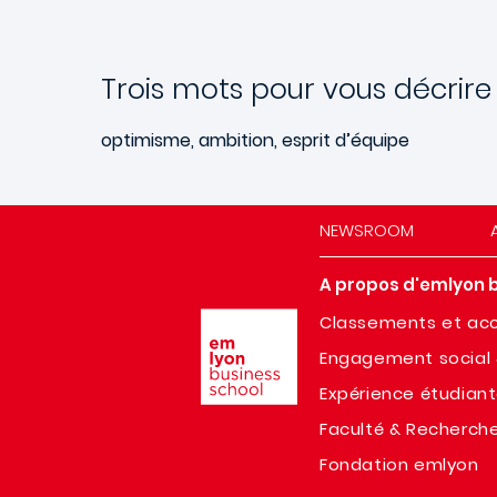
Trois mots pour vous décrire
optimisme, ambition, esprit d’équipe
NEWSROOM
A propos d'emlyon 
Image
Classements et acc
Engagement social 
Expérience étudian
Faculté & Recherch
Fondation emlyon