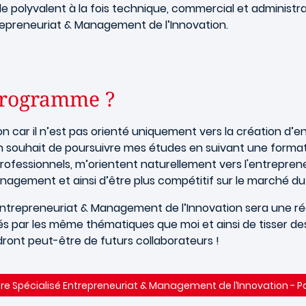
le polyvalent à la fois technique, commercial et administ
trepreneuriat & Management de l’Innovation.
programme ?
 car il n’est pas orienté uniquement vers la création d’en
on souhait de poursuivre mes études en suivant une form
 professionnels, m’orientent naturellement vers l'entrepr
ement et ainsi d’être plus compétitif sur le marché du t
® Entrepreneuriat & Management de l’Innovation sera une 
s par les même thématiques que moi et ainsi de tisser de
ront peut-être de futurs collaborateurs !
re Spécialisé Entrepreneuriat & Management de l’Innovation - P