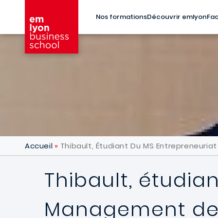
Aller au contenu principal
Nos formations
Découvrir emlyon
Fac
Accueil
Thibault, Étudiant Du MS Entrepreneuri
Thibault, étudia
Management de 