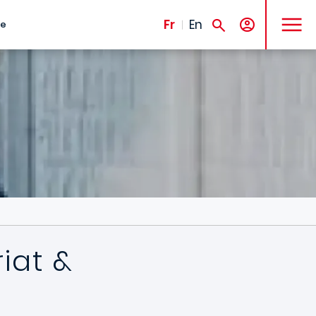
MENU
Fr
En
te
iat &