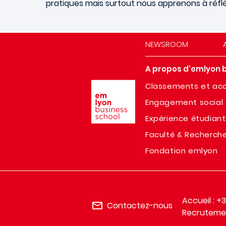
pratiques mais surtout nous apprenons à réfl
NEWSROOM
A propos d'emlyon 
Image
Classements et acc
Engagement social 
Expérience étudian
Faculté & Recherch
Fondation emlyon
Accueil : +
Contactez-nous
Recrutemen