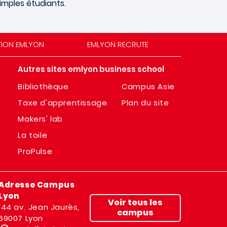
imples étudiants.
TION EMLYON
EMLYON RECRUTE
Autres sites emlyon business school
Bibliothèque
Campus Asie
Taxe d'apprentissage
Plan du site
Makers' lab
La toile
ProPulse
Adresse Campus
Lyon
Voir tous les
144 av. Jean Jaurès,
campus
69007 Lyon