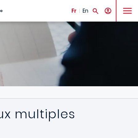
MENU
Fr
En
te
ux multiples