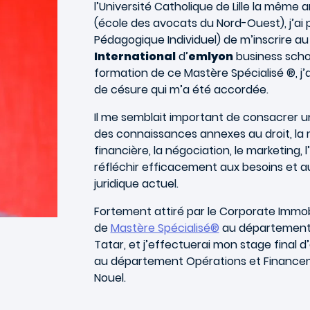
l’Université Catholique de Lille la même 
(école des avocats du Nord-Ouest), j’ai p
Pédagogique Individuel) de m’inscrire a
International
d’
emlyon
business schoo
formation de ce Mastère Spécialisé ®, j
de césure qui m’a été accordée.
Il me semblait important de consacrer 
des connaissances annexes au droit, la m
financière, la négociation, le marketing,
réfléchir efficacement aux besoins et a
juridique actuel.
Fortement attiré par le Corporate Immobil
de
Mastère Spécialisé®
au département 
Tatar, et j’effectuerai mon stage final 
au département Opérations et Financem
Nouel.