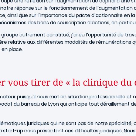
roupe une réflexion sur l’augmentation de capital d’une st
 notre réponse sur le fonctionnement de l’augmentation de
ace, ainsi que sur l’importance du pacte d’actionnaire en l
mécanismes des bons de souscription d’actions, en particul
oupe autrement constitué, j’ai eu l’opportunité de travai
re relative aux différentes modalités de rémunérations que
 en place.
 vous tirer de « la clinique du d
ormateur puisqu’il nous met en situation professionnelle 
cat du barreau de Lyon qui anticipe tout déraillement de
lématiques juridiques qui ne sont pas de notre spécialité, 
 la start-up nous présentant ces difficultés juridiques. N