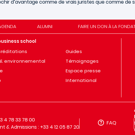
échir d’avantage comme de vrais juristes que comme de s
AGENDA
ALUMNI
FAIRE UN DON À LA FONDA
business school
réditations
Guides
& environnemental
Témoignages
te
Espace presse
e
International
33 4 78 33 78 00
FAQ
t & Admissions : +33 4 12 05 87 20