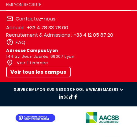
EMLYON RECRUTE
Contactez-nous
Accueil : +33 4 78 33 78 00
Recrutement & Admissions : +33 4 12 05 87 20
FAQ
Adresse Campus Lyon
144 av. Jean Jaurès, 69007 Lyon
Voir l'itinéraire
Voir tous les campus
SUIVEZ EMLYON BUSINESS SCHOOL #WEAREMAKERS ✨
IMAGE
IMAGE
IMAGE
IMAGE