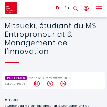
Aller au contenu principal
Fr
En
Mitsuaki, étudiant du MS
Entrepreneuriat &
Management de
l’Innovation
Publié le 30 novembre 2018
PORTRAITS
Instagram
X
LinkedIn
Suivez-nous :
MITSUAKI
Etudiant du MS Entrepreneuriat & Management de