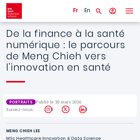
Aller au contenu principal
Fr
En
De la finance à la santé
numérique : le parcours
de Meng Chieh vers
l'innovation en santé
Publié le 30 mars 2026
PORTRAITS
Instagram
X
LinkedIn
Suivez-nous :
MENG CHIEH LEE
MSc Healthcare Innovation & Data Science