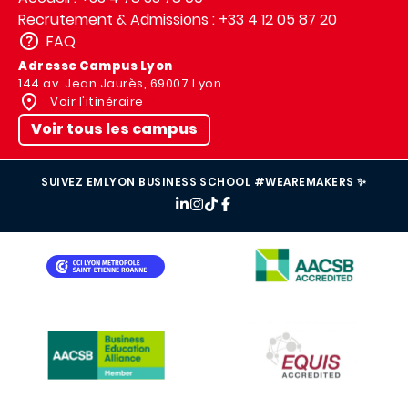
Recrutement & Admissions : +33 4 12 05 87 20
FAQ
Adresse Campus Lyon
144 av. Jean Jaurès, 69007 Lyon
Voir l'itinéraire
Voir tous les campus
SUIVEZ EMLYON BUSINESS SCHOOL #WEAREMAKERS ✨
IMAGE
IMAGE
IMAGE
IMAGE