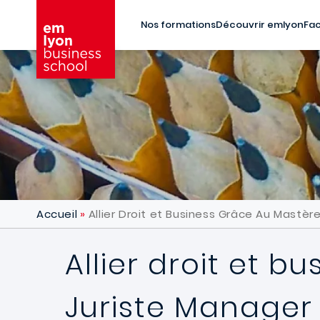
Aller au contenu principal
Nos formations
Découvrir emlyon
Fac
Accueil
Allier Droit et Business Grâce Au Mastèr
Allier droit et 
Juriste Manager 