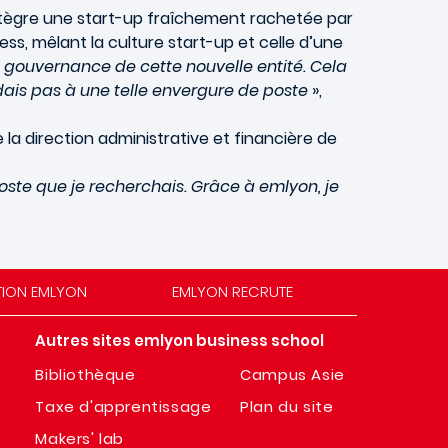
 intègre une start-up fraîchement rachetée par
s, mêlant la culture start-up et celle d’une
la gouvernance de cette nouvelle entité. Cela
ndais pas à une telle envergure de poste
»,
e la direction administrative et financière de
oste que je recherchais. Grâce à emlyon, je
TION EMLYON
EMLYON RECRUTE
Autres sites emlyon business school
Bibliothèque
Campus Asie
Taxe d'apprentissage
Plan du site
Makers' lab