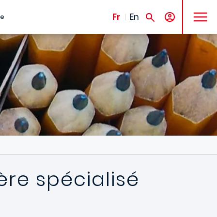
MENU
Fr
En
te
ère spécialisé