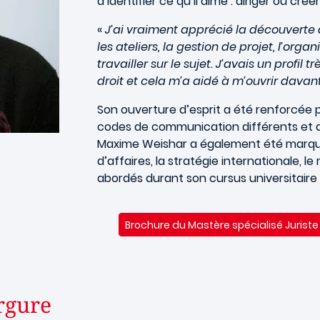
d’identifier ce qu’il aime : diriger ou crée
«
J’ai vraiment apprécié la découverte de
les ateliers, la gestion de projet, l’org
travailler sur le sujet. J’avais un profi
droit et cela m’a aidé à m’ouvrir dava
Son ouverture d’esprit a été renforcée 
codes de communication différents et app
Maxime Weishar a également été marqué 
d’affaires, la stratégie internationale, 
abordés durant son cursus universitaire 
Brochure du Mastère spécialisé Jurist
rgure