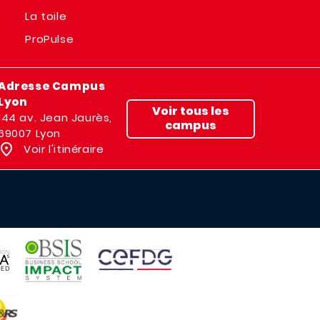
La toile
ProPulse
Adresse Campus
Lyon
Voir tous les
144 av. Jean Jaurès,
campus
69007 Lyon
Voir l'itinéraire
IMAGE
IMAGE
E