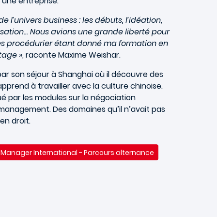
r une entreprise.
 l’univers business : les débuts, l’idéation,
anisation… Nous avions une grande liberté pour
l très procédurier étant donné ma formation en
ntage
», raconte Maxime Weishar.
par son séjour à Shanghai où il découvre des
rend à travailler avec la culture chinoise.
par les modules sur la négociation
le management. Des domaines qu’il n’avait pas
en droit.
e Manager International - Parcours alternance