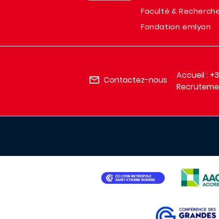
Faculté & Recherch
Fondation emlyon
Accueil : +
Contactez-nous
Recrutemen
IMAGE
IMAGE
IMAGE