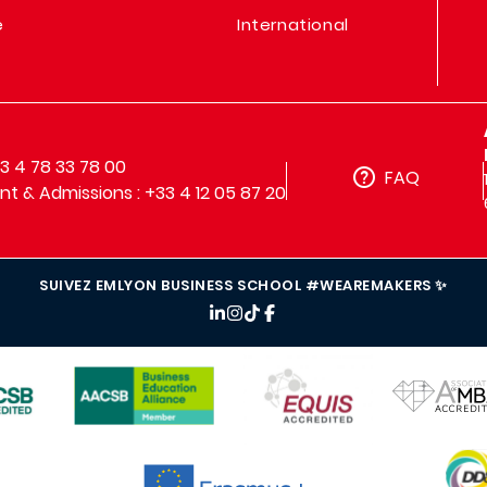
e
International
33 4 78 33 78 00
FAQ
t & Admissions : +33 4 12 05 87 20
SUIVEZ EMLYON BUSINESS SCHOOL #WEAREMAKERS ✨
IMAGE
IMAGE
IMAGE
IMAG
IMAGE