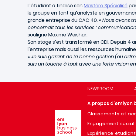
L’étudiant a finalisé son
Mastère Spécialisé
par
le groupe en tant qu’analyste en gouvernance 
grande entreprise du CAC 40. «
Nous avons tra
concernait tous les services : communication,
souligne Maxime Weishar.
Son stage s’est transformé en CDI. Depuis 4 ans,
l’entreprise mais aussi les ressources humain
«
Je suis garant de la bonne gestion (ou admin
suis un touche à tout avec une forte vision e
NEWSROOM
A propos d'emlyon 
Image
Classements et acc
Engagement social 
Expérience étudian