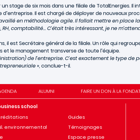
 un stage de six mois dans une filiale de TotalEnergies. Il
d’entreprise. Il est chargé de déployer de nouveaux proces
vaillé en méthodologie agile. Il fallait mettre en place 
 RH, comptabilité… C’était très intéressant, je ne m’atte
 il est Secrétaire général de la filiale. Un rôle qui regroup
es et le management transverse de toute l’équipe.
istration) de l’entreprise.
C’est exactement le type de p
ntrepreneuriale
», conclue-t-il.
AGENDA
ALUMNI
FAIRE UN DON À LA FONDA
business school
réditations
Guides
& environnemental
Témoignages
te
Espace presse