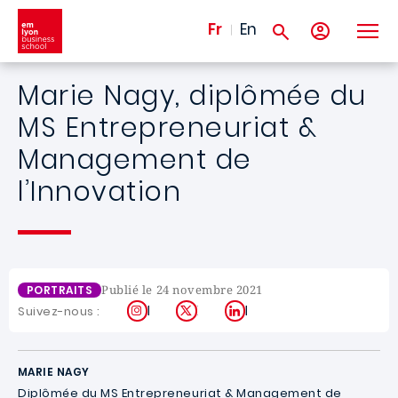
Aller au contenu principal
Fr
En
Marie Nagy, diplômée du
MS Entrepreneuriat &
Management de
l’Innovation
Publié le 24 novembre 2021
PORTRAITS
Instagram
X
LinkedIn
Suivez-nous :
MARIE NAGY
Diplômée du MS Entrepreneuriat & Management de