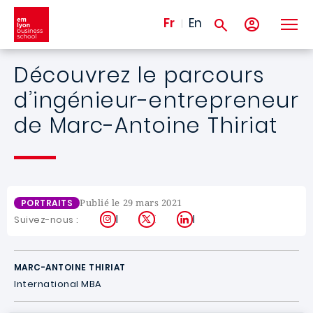
Aller au contenu principal
Fr
En
Découvrez le parcours
d’ingénieur-entrepreneur
de Marc-Antoine Thiriat
Publié le 29 mars 2021
PORTRAITS
Instagram
X
LinkedIn
Suivez-nous :
MARC-ANTOINE THIRIAT
International MBA