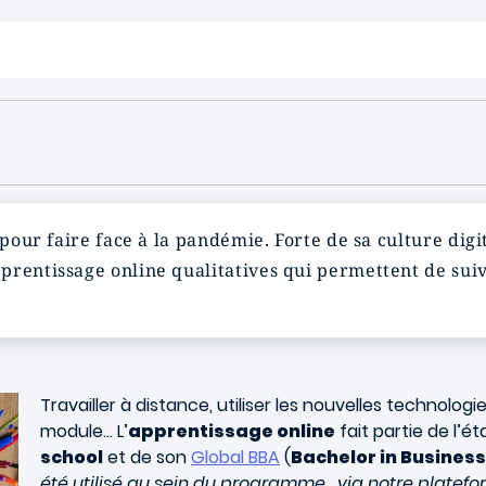
 pour faire face à la pandémie. Forte de sa culture digi
prentissage online qualitatives qui permettent de sui
Travailler à distance, utiliser les nouvelles technolog
module… L’
apprentissage online
fait partie de l’ét
school
et de son
Global BBA
(
Bachelor in Busines
été utilisé au sein du programme , via notre platef