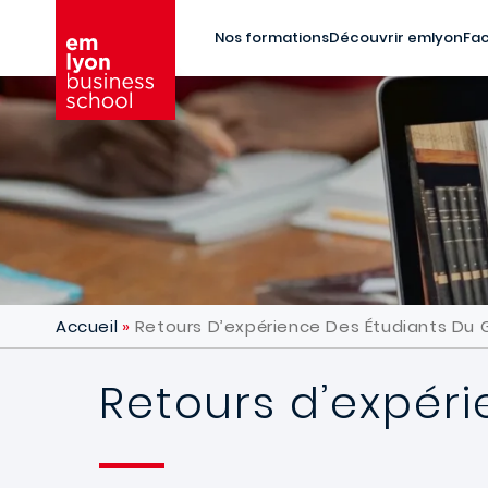
Aller au contenu principal
Nos formations
Découvrir emlyon
Fac
Accueil
Retours D’expérience Des Étudiants Du 
Retours d’expér