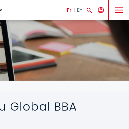
MENU
Fr
En
te
u Global BBA