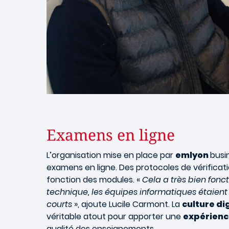
Examens en ligne
L’organisation mise en place par
emlyon
busi
examens en ligne. Des protocoles de vérificati
fonction des modules. «
Cela a très bien fonc
technique, les équipes informatiques étaient
courts
», ajoute Lucile Carmont. La
culture di
véritable atout pour apporter une
expérienc
qualité des enseignements.