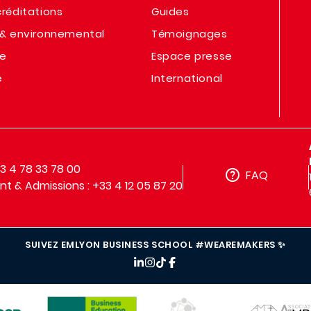
réditations
Guides
& environnemental
Témoignages
te
Espace presse
e
International
33 4 78 33 78 00
FAQ
t & Admissions : +33 4 12 05 87 20
SUIVEZ EMLYON BUSINESS SCHOOL #WEAREMAKERS ✨
IMAGE
IMAGE
IMAGE