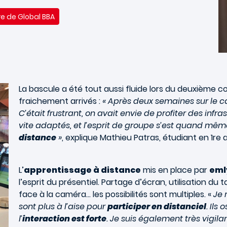
e de Global BBA
La bascule a été tout aussi fluide lors du deuxième 
fraichement arrivés :
« Après deux semaines sur le
C’était frustrant, on avait envie de profiter des infra
vite adaptés, et l’esprit de groupe s’est quand mêm
distance
»
, explique Mathieu Patras, étudiant en 1r
L’
apprentissage à distance
mis en place par
eml
l’esprit du présentiel. Partage d’écran, utilisation du 
face à la caméra… les possibilités sont multiples. «
Je 
sont plus à l’aise pour
participer en distanciel
. Ils
l’
interaction est forte
. Je suis également très vigil