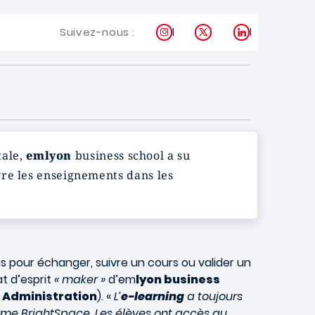
Instagram
X
LinkedIn
Suivez-nous :
tale,
emlyon
business school a su
vre les enseignements dans les
ies pour échanger, suivre un cours ou valider un
at d’esprit
« maker »
d’em
lyon business
s Administration
). «
L’
e-learning
a toujours
orme BrightSpace. Les élèves ont accès au