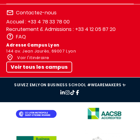
Contactez-nous
Accueil : +33 4 78 33 78 00
Recrutement & Admissions : +33 4 12 05 87 20
FAQ
Adresse Campus Lyon
144 av. Jean Jaurès, 69007 Lyon
Voir l'itinéraire
Voir tous les campus
SUIVEZ EMLYON BUSINESS SCHOOL #WEAREMAKERS ✨
IMAGE
IMAGE
IMAGE
IMAGE