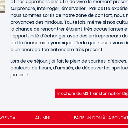
et nos appréhensions afin de vivre le moment présen
surprendre, interroger, émerveiller… Par cette expérie
nous sommes sortis de notre zone de confort, nous
croyances des hindous. Toutefois, même si nos cultur
la chance de rencontrer étaient très accueillantes e
l’opportunité d’échanger avec des entrepreneurs dont
cette économie dynamique. L’Inde que nous avons 
d’un ancrage familial encore très présent.
Lors de ce séjour, j’ai fait le plein de sourires, d’épic
couleurs, de fleurs, d’amitiés, de découvertes spiritue
jamais. »
Brochure du MS Transformation Digi
AGENDA
ALUMNI
FAIRE UN DON À LA FONDA