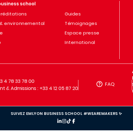
business school
réditations
Guides
& environnemental
Témoignages
te
Espace presse
e
International
33 4 78 33 78 00
FAQ
t & Admissions : +33 4 12 05 87 20
SUIVEZ EMLYON BUSINESS SCHOOL #WEAREMAKERS ✨
IMAGE
IMAGE