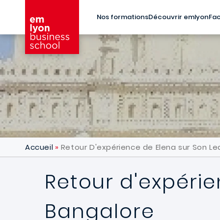
Aller au contenu principal
Nos formations
Découvrir emlyon
Fac
Accueil
Retour D'expérience de Elena sur Son Le
Retour d'expérie
Bangalore