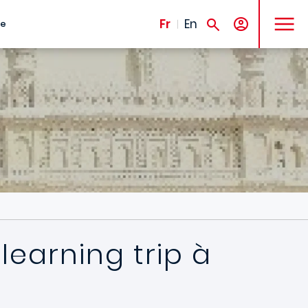
MENU
Fr
En
te
learning trip à