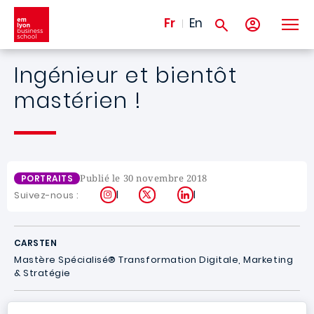
Aller au contenu principal
Fr
En
Ingénieur et bientôt
mastérien !
Publié le 30 novembre 2018
PORTRAITS
Instagram
X
LinkedIn
Suivez-nous :
CARSTEN
Mastère Spécialisé® Transformation Digitale, Marketing
& Stratégie