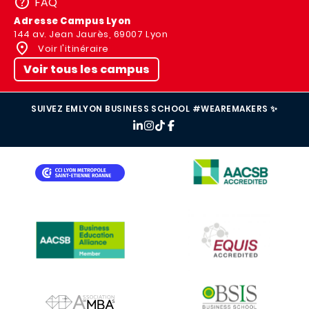
FAQ
Adresse Campus Lyon
144 av. Jean Jaurès, 69007 Lyon
Voir l'itinéraire
Voir tous les campus
SUIVEZ EMLYON BUSINESS SCHOOL #WEAREMAKERS ✨
IMAGE
IMAGE
IMAGE
IMAGE
IMAGE
IMAGE