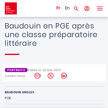
Aller au contenu principal
Fr
En
Baudouin en PGE après
une classe préparatoire
littéraire
Publié le 24 mai 2019
PORTRAITS
Instagram
X
LinkedIn
Suivez-nous :
BAUDOUIN ANGLES
PGE