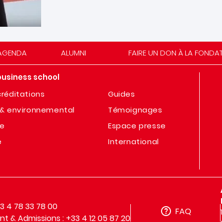
AGENDA
ALUMNI
FAIRE UN DON À LA FONDA
business school
réditations
Guides
& environnemental
Témoignages
te
Espace presse
e
International
33 4 78 33 78 00
FAQ
t & Admissions : +33 4 12 05 87 20