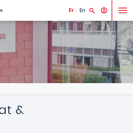
MENU
Fr
En
te
at &