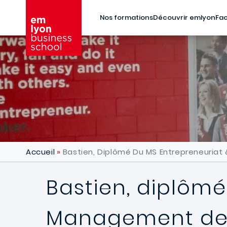
Aller au contenu principal
Nos formations
Découvrir emlyon
Fac
Accueil
Bastien, Diplômé Du MS Entrepreneuriat
Bastien, diplômé
Management de 