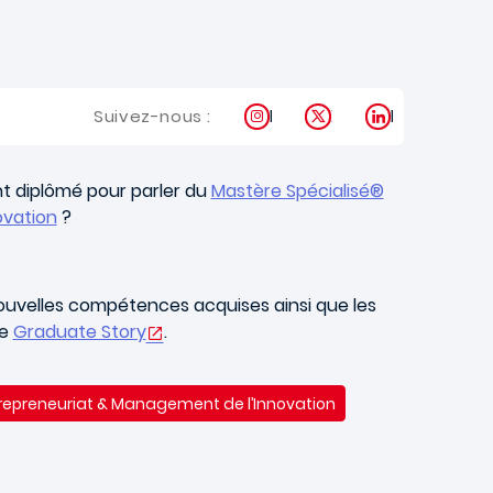
Instagram
X
LinkedIn
Suivez-nous :
t diplômé pour parler du
Mastère Spécialisé®
ovation
?
ouvelles compétences acquises ainsi que les
te
Graduate Story
.
repreneuriat & Management de l’Innovation