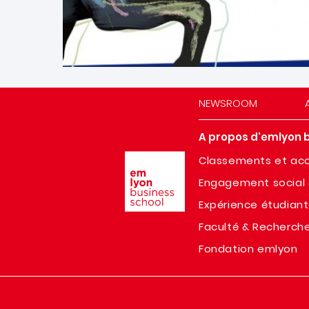
NEWSROOM
A propos d'emlyon 
Image
Classements et acc
Engagement social 
Expérience étudian
Faculté & Recherch
Fondation emlyon