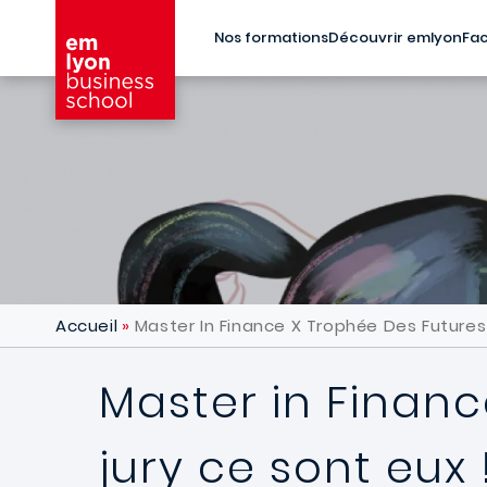
Aller au contenu principal
Nos formations
Découvrir emlyon
Fac
Accueil
Master In Finance X Trophée Des Futures L
Master in Financ
jury ce sont eux 