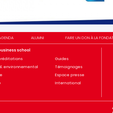
AGENDA
ALUMNI
FAIRE UN DON À LA FONDA
business school
réditations
Guides
& environnemental
Témoignages
te
Espace presse
e
International