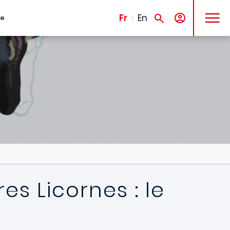
MENU
Fr
En
te
es Licornes : le