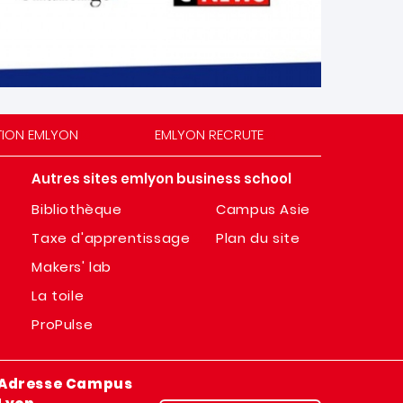
TION EMLYON
EMLYON RECRUTE
Autres sites emlyon business school
Bibliothèque
Campus Asie
Taxe d'apprentissage
Plan du site
Makers' lab
La toile
ProPulse
Adresse Campus