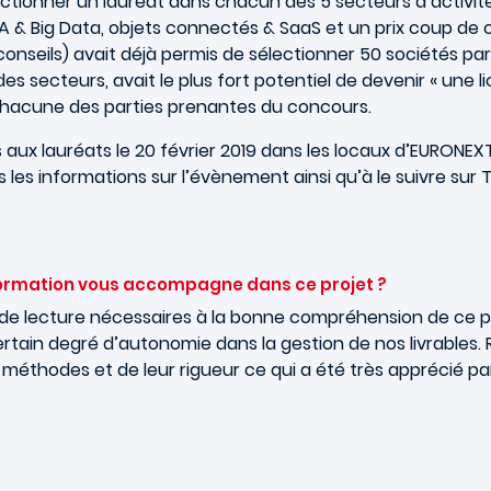
électionner un lauréat dans chacun des 5 secteurs d’activ
A & Big Data, objets connectés & SaaS et un prix coup de 
onseils) avait déjà permis de sélectionner 50 sociétés par
s secteurs, avait le plus fort potentiel de devenir « une l
 chacune des parties prenantes du concours.
aux lauréats le 20 février 2019 dans les locaux d’EURONEXT 
es informations sur l’évènement ainsi qu’à le suivre sur Tw
ormation vous accompagne dans ce projet ?
 de lecture nécessaires à la bonne compréhension de ce p
ertain degré d’autonomie dans la gestion de nos livrables.
 méthodes et de leur rigueur ce qui a été très apprécié par