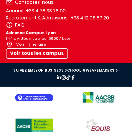
Contactez-nous
Accueil : +33 4 78 33 78 00
Recrutement & Admissions : +33 4 12 05 87 20
FAQ
Adresse Campus Lyon
144 av. Jean Jaurès, 69007 Lyon
Voir l'itinéraire
Voir tous les campus
SUIVEZ EMLYON BUSINESS SCHOOL #WEAREMAKERS ✨
IMAGE
IMAGE
IMAGE
IMAGE