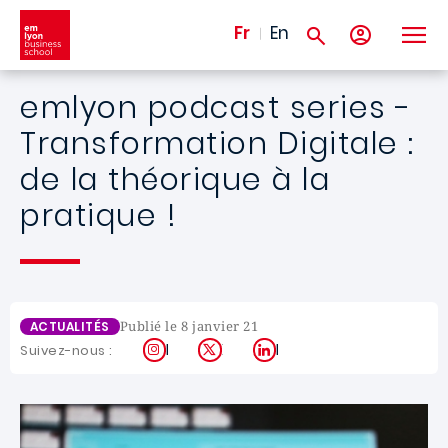
Aller au contenu principal
Fr
En
emlyon podcast series -
Transformation Digitale :
de la théorique à la
pratique !
Publié le 8 janvier 21
ACTUALITÉS
Instagram
X
LinkedIn
Suivez-nous :