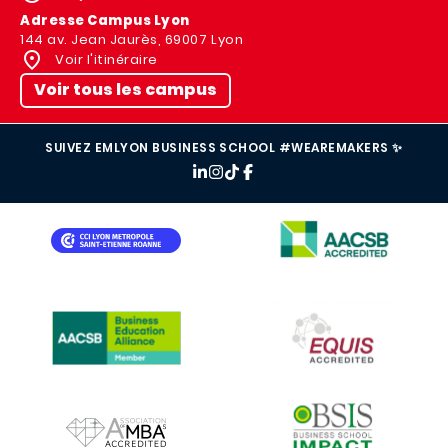
Adresse Campus Lyon
144 av. Jean Jaurès, 69007 Lyon
Voir l'itinéraire
Voir tous les campus
SUIVEZ EMLYON BUSINESS SCHOOL #WEAREMAKERS ✨
IMAGE
IMAGE
IMAGE
IMAGE
IMAGE
IMAGE