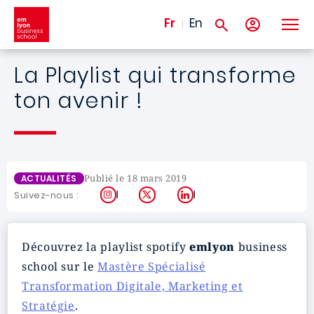
Aller au contenu principal
Fr
En
La Playlist qui transforme
ton avenir !
Publié le 18 mars 2019
ACTUALITÉS
Instagram
X
LinkedIn
Suivez-nous :
Découvrez la playlist spotify
emlyon
business
school sur le
Mastère Spécialisé
Transformation Digitale, Marketing et
Stratégie
.