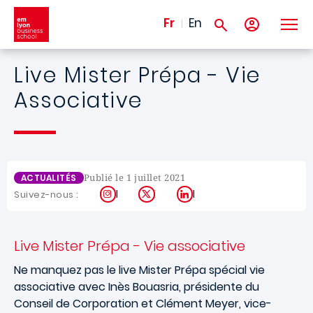
Aller au contenu principal
Fr
En
Live Mister Prépa - Vie
Associative
Publié le 1 juillet 2021
ACTUALITÉS
Instagram
X
LinkedIn
Suivez-nous :
Live Mister Prépa - Vie associative
Ne manquez pas le live Mister Prépa spécial vie
associative avec Inès Bouasria, présidente du
Conseil de Corporation et Clément Meyer, vice-