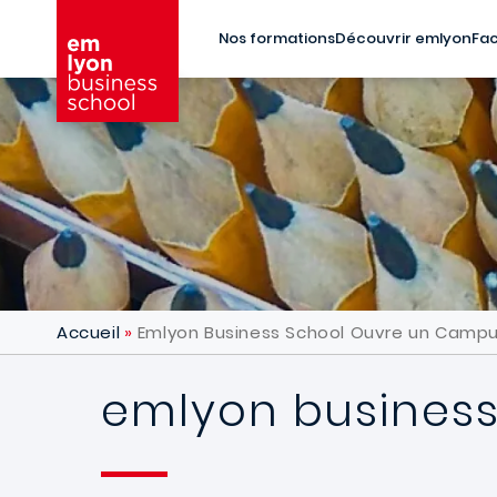
Aller au contenu principal
Nos formations
Découvrir emlyon
Fac
Accueil
Emlyon Business School Ouvre un Camp
emlyon busines