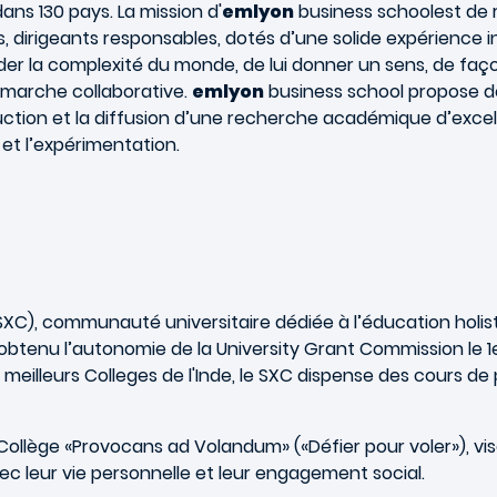
s 130 pays. La mission d'
emlyon
business schoolest de r
, dirigeants responsables, dotés d’une solide expérience 
er la complexité du monde, de lui donner un sens, de faço
démarche collaborative.
emlyon
business school propose 
duction et la diffusion d’une recherche académique d’excel
et l’expérimentation.
SXC), communauté universitaire dédiée à l’éducation holisti
 obtenu l’autonomie de la University Grant Commission le 1e
meilleurs Colleges de l'Inde, le SXC dispense des cours de
ollège «Provocans ad Volandum» («Défier pour voler»), vise
ec leur vie personnelle et leur engagement social.