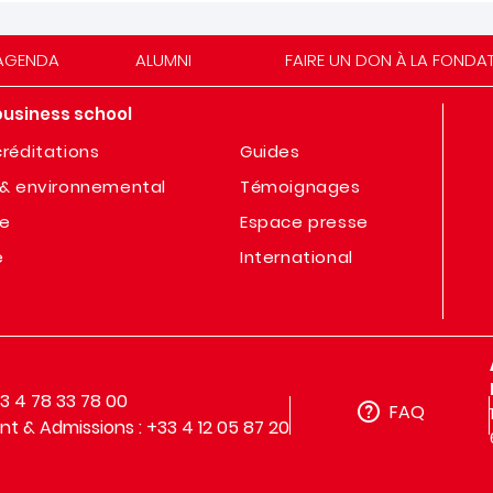
AGENDA
ALUMNI
FAIRE UN DON À LA FONDA
business school
réditations
Guides
& environnemental
Témoignages
te
Espace presse
e
International
33 4 78 33 78 00
FAQ
t & Admissions : +33 4 12 05 87 20