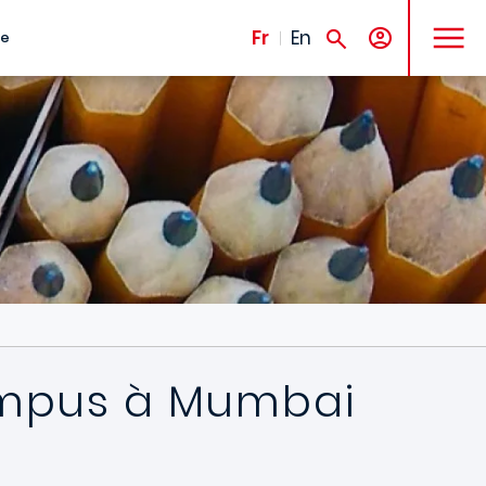
MENU
Fr
En
te
ampus à Mumbai