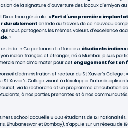
casion de la signature d’ouverture des locaux d’emlyon au 
t Directrice générale : «
Fort d’une première implanta
er durablement
en Inde au travers de ce nouveau cam
avec qui nous partageons les mêmes valeurs d’excellence a
nde
. »
n Inde : « Ce partenariat offrira aux
étudiants indiens 
yen indien français et étranger, né à Mumbai, je suis partic
 remercie mon alma mater pour cet
engagement fort en fav
conseil d'administration et recteur du St Xavier's College :
u St Xavier’s College visant à développer l’interdisciplina
neuriat, via la recherche et un programme d’incubation de
 étudiants, à nos parties prenantes et à nos communautés.
iness school accueille 8 600 étudiants de 121 nationalité
aris, Bhubaneswar et Bombay), s'appuie sur un réseau de 