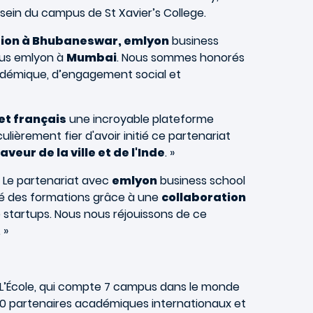
sein du campus de St Xavier’s College.
tion à Bhubaneswar, emlyon
business
pus emlyon à
Mumbai
. Nous sommes honorés
cadémique, d’engagement social et
et français
une incroyable plateforme
ulièrement fier d'avoir initié ce partenariat
eur de la ville et de l'Inde
. »
 « Le partenariat avec
emlyon
business school
rité des formations grâce à une
collaboration
 startups. Nous nous réjouissons de ce
 »
s. L’École, qui compte 7 campus dans le monde
190 partenaires académiques internationaux et