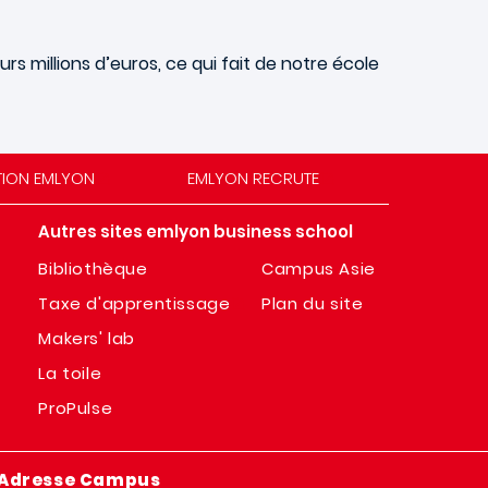
s millions d’euros, ce qui fait de notre école
TION EMLYON
EMLYON RECRUTE
Autres sites emlyon business school
Bibliothèque
Campus Asie
Taxe d'apprentissage
Plan du site
Makers' lab
La toile
ProPulse
Adresse Campus