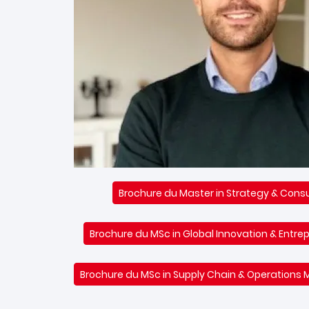
Brochure du Master in Strategy & Consu
Brochure du MSc in Global Innovation & Entre
Brochure du MSc in Supply Chain & Operation