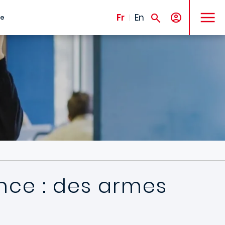
MENU
Fr
En
te
ence : des armes