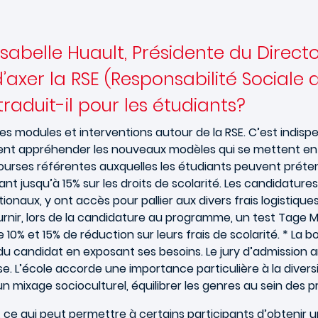
Isabelle Huault, Présidente du Direct
d’axer la RSE (Responsabilité Sociale
raduit-il pour les étudiants?
s modules et interventions autour de la RSE. C’est indisp
nt appréhender les nouveaux modèles qui se mettent en pl
de bourses référentes auxquelles les étudiants peuvent pré
 allant jusqu’à 15% sur les droits de scolarité. Les candid
naux, y ont accès pour pallier aux divers frais logistique
urnir, lors de la candidature au programme, un test Tage 
 10% et 15% de réduction sur leurs frais de scolarité. * La 
du candidat en exposant ses besoins. Le jury d’admission a
 L’école accorde une importance particulière à la diversi
e un mixage socioculturel, équilibrer les genres au sein des 
 ce qui peut permettre à certains participants d’obtenir 