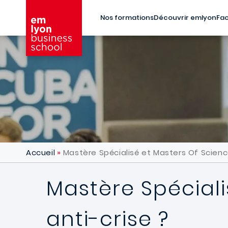
Aller au contenu principal
Nos formations
Découvrir emlyon
Fac
Accueil
Mastère Spécialisé et Masters Of Scienc
Mastère Spéciali
anti-crise ?