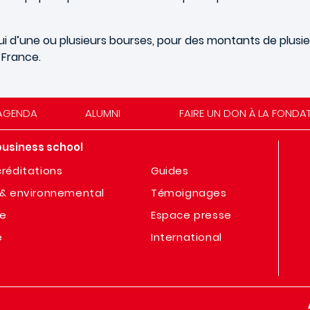
i d’une ou plusieurs bourses, pour des montants de plusieur
 France.
AGENDA
ALUMNI
FAIRE UN DON À LA FONDA
business school
réditations
Guides
& environnemental
Témoignages
te
Espace presse
e
International