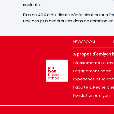
scolarité.
Plus de 40% d’étudiants bénéficient aujourd’hu
une des plus généreuses dans ce domaine en
NEWSROOM
A propos d'emlyon 
Image
Classements et acc
Engagement social 
Expérience étudian
Faculté & Recherch
Fondation emlyon