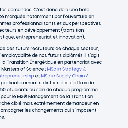
es demandes. C’est donc déjà une belle
a été marquée notamment par l’ouverture en
es professionnalisants et aux perspectives
 secteurs en développement (transition
istique, entrepreneuriat et innovation).
e des futurs recruteurs de chaque secteur,
employabilité de nos futurs diplômés. Il s’agit
a Transition Énergétique en partenariat avec
s Masters of Science :
MSc in Strategy &
ntrepreneurship
et
MSc in Supply Chain &
particulièrement satisfaits des chiffres de
 50 étudiants au sein de chaque programme.
pour le MS® Management de la Transition
 marché ciblé mais extrêmement demandeur en
’accompagner les changements qui s’imposent
ne.