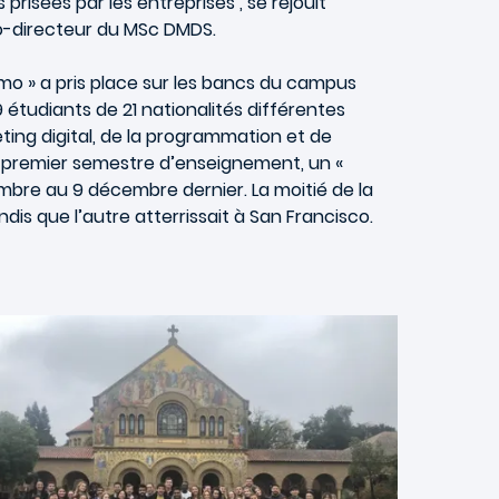
prisées par les entreprises , se réjouit
co-directeur du MSc DMDS.
mo » a pris place sur les bancs du campus
79 étudiants de 21 nationalités différentes
ng digital, de la programmation et de
e du premier semestre d’enseignement, un «
embre au 9 décembre dernier. La moitié de la
is que l’autre atterrissait à San Francisco.