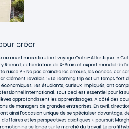
pour créer
 de ce court mais stimulant voyage Outre-Atlantique : « 
Renard, cofondateur de X-Brain et expert mondial de l’intel
ante russe ? « Ne pas craindre les erreurs, les échecs, car s
r Clément Levallois : « Le Learning trip est un temps fort d
onomiques. Les étudiants, curieux, impliqués, ont compris l
fessionnel international. Tout ceci est essentiel pour la sui
 élèves approfondissent les apprentissages. A côté des cour
s de managers de grandes entreprises. En avril, direction
ont ainsi l'occasion unique de se spécialiser davantage, de 
 d'affaires et les perspectives asiatiques », poursuit Margh
romotion ne se lance sur le marché du travail. Le profil hy