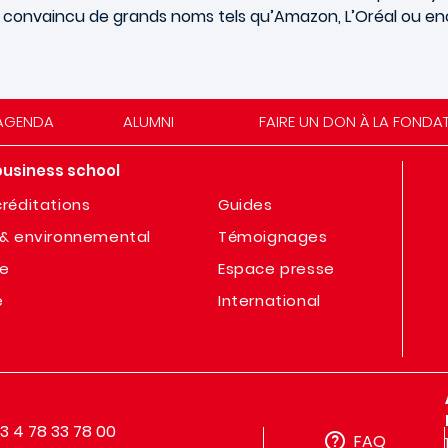
jà convaincu de grands noms tels qu’Amazon, L’Oréal ou en
AGENDA
ALUMNI
FAIRE UN DON À LA FONDA
business school
réditations
Guides
& environnemental
Témoignages
te
Espace presse
e
International
33 4 78 33 78 00
FAQ