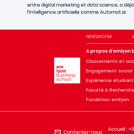
entre digital marketing et data science, a dé
l’intelligence artificielle comme Automat.ai.
NEWSROOM
A propos d'emlyon 
Image
Classements et acc
Engagement social 
Expérience étudian
Faculté & Recherch
Fondation emlyon
Accueil : +
Contactez-nous