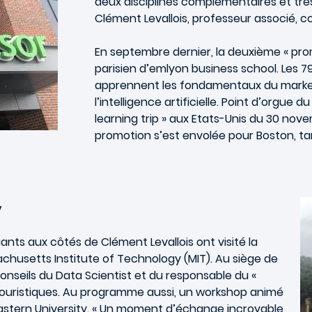
deux disciplines complémentaires et très 
Clément Levallois, professeur associé, 
En septembre dernier, la deuxième « pro
parisien d’em
lyon business school
. Les 
apprennent les fondamentaux du marketi
l’intelligence artificielle. Point d’orgu
learning trip » aux Etats-Unis du 30 nov
promotion s’est envolée pour Boston, tand
y
ants aux côtés de Clément Levallois ont visité la
achusetts Institute of Technology (MIT). Au siège de
conseils du Data Scientist et du responsable du «
ls touristiques. Au programme aussi, un workshop animé
astern University. « Un moment d’échange incroyable