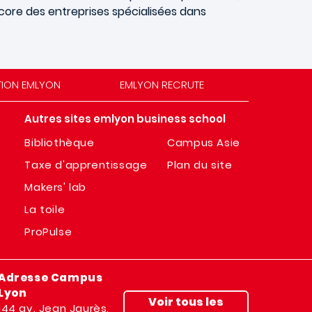
core des entreprises spécialisées dans
TION EMLYON
EMLYON RECRUTE
Autres sites emlyon business school
Bibliothèque
Campus Asie
Taxe d'apprentissage
Plan du site
Makers' lab
La toile
ProPulse
Adresse Campus
Lyon
Voir tous les
144 av. Jean Jaurès,