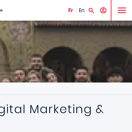
MENU
Fr
En
te
gital Marketing &