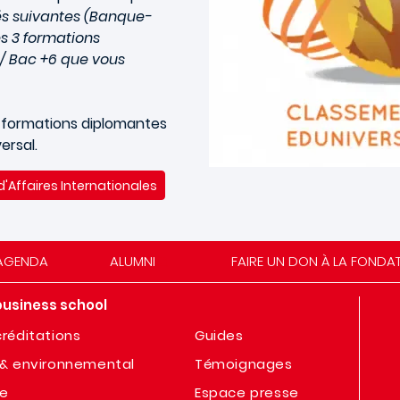
és suivantes (Banque-
es 3 formations
 / Bac +6 que vous
6 formations diplomantes
ersal.
'Affaires Internationales
AGENDA
ALUMNI
FAIRE UN DON À LA FONDA
business school
réditations
Guides
& environnemental
Témoignages
te
Espace presse