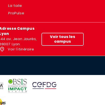
La toile
ProPulse
Adresse Campus
Lyon
Voir tous les
144 av. Jean Jaurès,
campus
69007 Lyon
Voir l'itinéraire
IMAGE
IMAGE
E