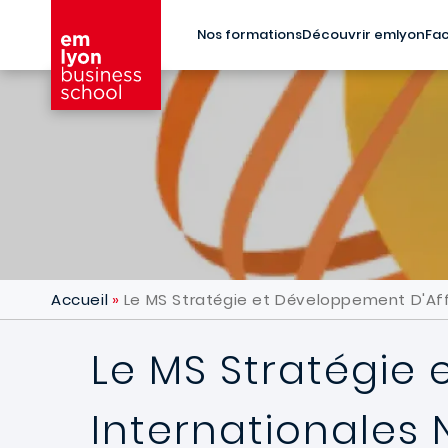
Aller au contenu principal
Nos formations
Découvrir emlyon
Fac
Accueil
Le MS Stratégie et Développement D'Affa
Le MS Stratégie 
Internationales 