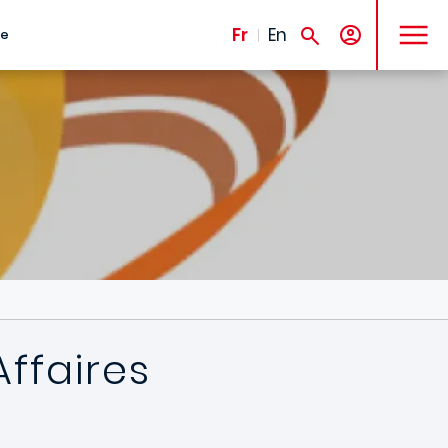
MENU
Fr
En
te
ffaires