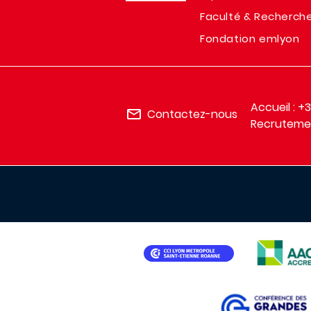
Faculté & Recherch
Fondation emlyon
Accueil : +
Contactez-nous
Recrutemen
IMAGE
IMAGE
IMAGE