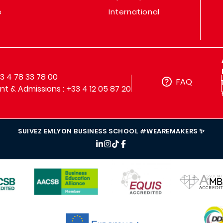
e
International
33 4 78 33 78 00
FAQ
t & Admissions : +33 4 12 05 87 20
SUIVEZ EMLYON BUSINESS SCHOOL #WEAREMAKERS ✨
IMAGE
IMAGE
IMAGE
IMAG
IMAGE