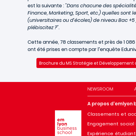
est la suivante :
"Dans chacune des spécialit
Finance, Marketing, Sport, etc.) quelles sont l
(universitaires ou d’écoles) de niveau Bac +5
plébiscitez ?"
.
Cette année, 78 classements et près de 1 08
ont été prises en compte par l’enquête Eduniv
Brochure du MS Stratégie et Développement d
NEWSROOM
A propos d'emlyon 
Image
Classements et acc
Engagement social 
Expérience étudian