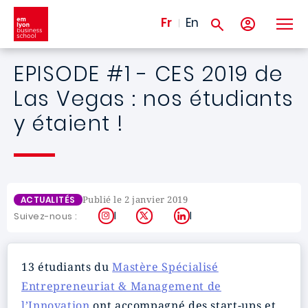
Aller au contenu principal
Fr
En
EPISODE #1 - CES 2019 de
Las Vegas : nos étudiants
y étaient !
Publié le 2 janvier 2019
ACTUALITÉS
Instagram
X
LinkedIn
Suivez-nous :
13 étudiants du
Mastère Spécialisé
Entrepreneuriat & Management de
l’Innovation
ont accompagné des start-ups et